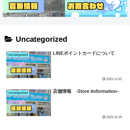
Uncategorized
LINEポイントカードについて
Uncategorized
2025.12.02
店舗情報 -Store Imformation-
Uncategorized
2025.10.29